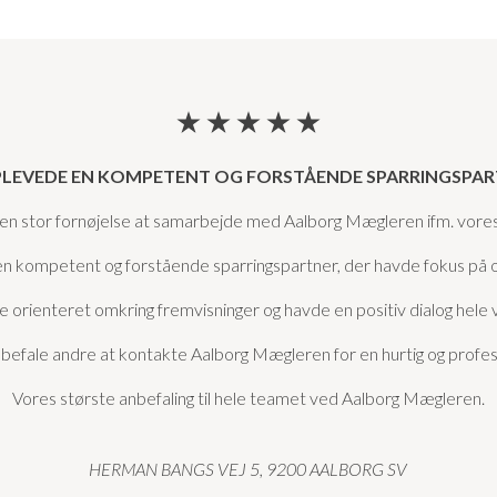
PLEVEDE EN KOMPETENT OG FORSTÅENDE SPARRINGSPA
en stor fornøjelse at samarbejde med Aalborg Mægleren ifm. vores
en kompetent og forstående sparringspartner, der havde fokus på 
e orienteret omkring fremvisninger og havde en positiv dialog hele
anbefale andre at kontakte Aalborg Mægleren for en hurtig og profes
Vores største anbefaling til hele teamet ved Aalborg Mægleren.
HERMAN BANGS VEJ 5, 9200 AALBORG SV