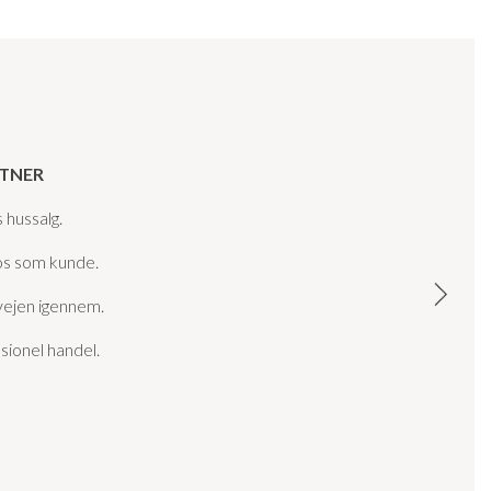
RTNER
 hussalg.
os som kunde.
 vejen igennem.
sionel handel.