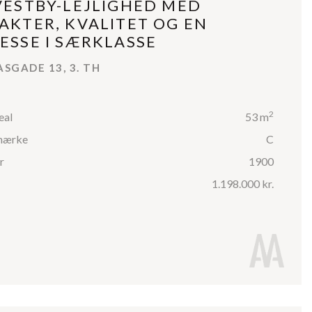
VESTBY-LEJLIGHED MED
AKTER, KVALITET OG EN
ESSE I SÆRKLASSE
SGADE 13, 3. TH
2
eal
53 m
mærke
C
r
1900
1.198.000 kr.