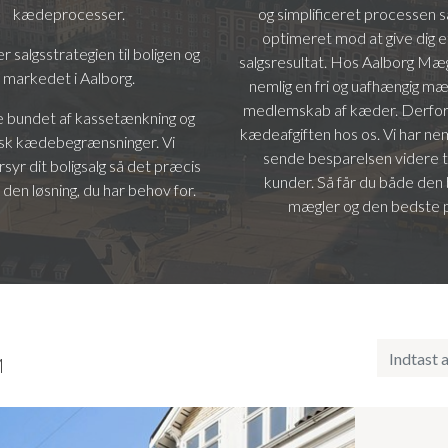
kædeprocesser.
og simplificeret processen s
optimeret mod at give dig 
er salgsstrategien til boligen og
salgsresultat. Hos Aalborg Mæg
markedet i Aalborg.
nemlig en fri og uafhængig m
medlemskab af kæder. Derfor
ke bundet af kassetænkning og
kædeafgiften hos os. Vi har neml
isk kædebegrænsninger. Vi
sende besparelsen videre t
yr dit boligsalg så det præcis
kunder. Så får du både den
 den løsning, du har behov for.
mægler og den bedste p
M