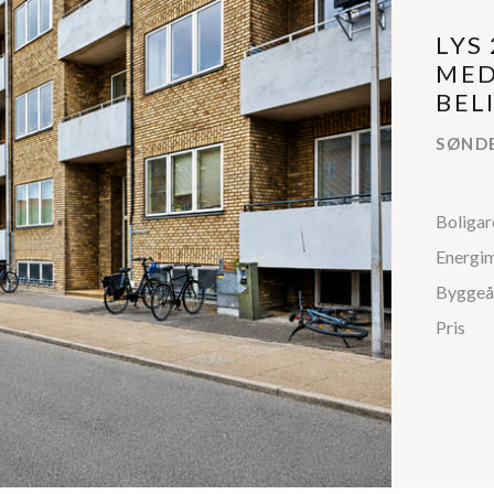
LYS
MED
BEL
SØNDE
Boligar
Energi
Byggeå
Pris