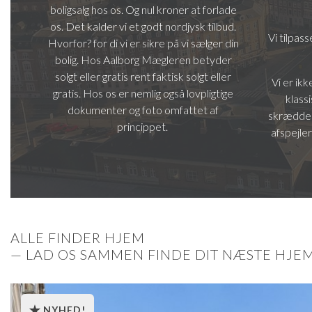
boligsalg hos os. Og nul kroner at forlade
os. Det kalder vi et godt nordjysk tilbud.
Vi tilpass
Hvorfor? for di vi er sikre på vi sælger din
bolig. Hos Aalborg Mægleren betyder
solgt eller gratis rent faktisk solgt eller
Vi er ik
gratis. Hos os er nemlig også lovpligtige
klass
dokumenter og foto omfattet af
skrædders
princippet.
afspejler
ALLE FINDER HJEM
— LAD OS SAMMEN FINDE DIT NÆSTE HJE
NYHED!