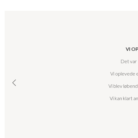
VI O
Det var 
Vi oplevede 
Vi blev løbend
Vi kan klart 