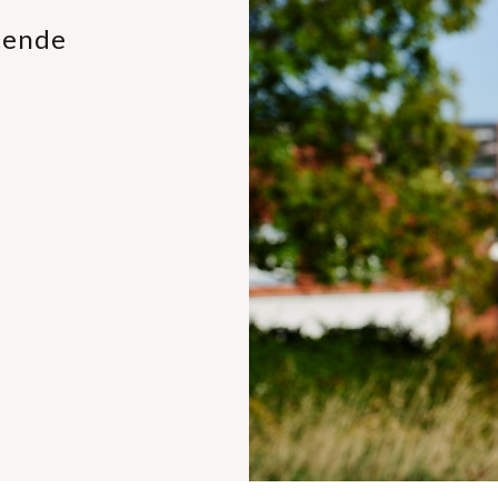
gtende
.