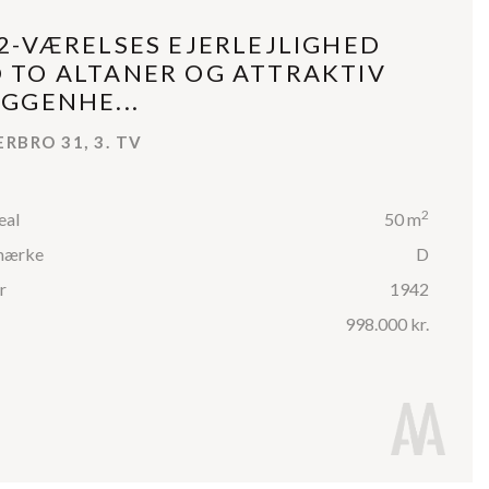
 2-VÆRELSES EJERLEJLIGHED
 TO ALTANER OG ATTRAKTIV
IGGENHE...
RBRO 31, 3. TV
2
eal
50 m
mærke
D
r
1942
998.000 kr.