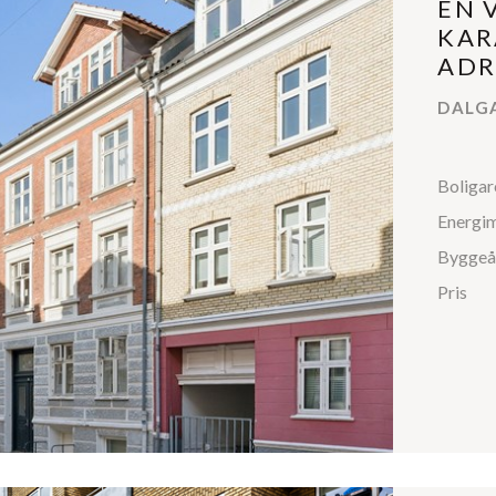
EN 
KAR
ADR
DALGA
Boligar
Energi
Byggeå
Pris