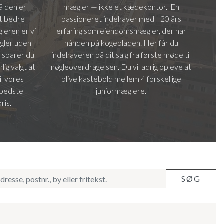
å den er
mægler — ikke et kædekontor. En
et bedre
passioneret indehaver med +20 års
leren er vi
erfaring som ejendomsmægler, der har
ægler uden
hånden på kogepladen. Her får du
 sparer du
indehaveren på dit salg fra første møde til
ig valgt at
nøgleoverdragelsen. Du vil adrig opleve at
il vores
blive kastebold mellem 4 forskellige
 bedste
juniormæglere.
ris.