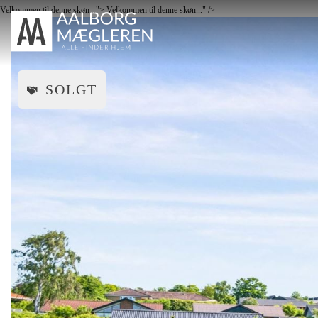
Velkommen til denne skøn...">
Velkommen til denne skøn..." />
TIL SALG
SOL
SOLGT