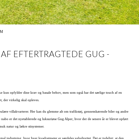
RM
 AF EFTERTRAGTEDE GUG -
ikke kun opfylder dine krav og basale behov, men som også har det særlige touch af en
der virkelig skal opleves.
pulære villakvarterer. Her kan du glemme alt om trafikstøj, gennemkørende biler og andre
 nabo er det nyetablerede og luksuriøse Gug Alper, hvor der de senere år er blevet opført
muk natur og lækre stisystemer.
imal indretning, hvor hver kvadratmeter er særdeles veludnyttet. Det er tydeligt, at den