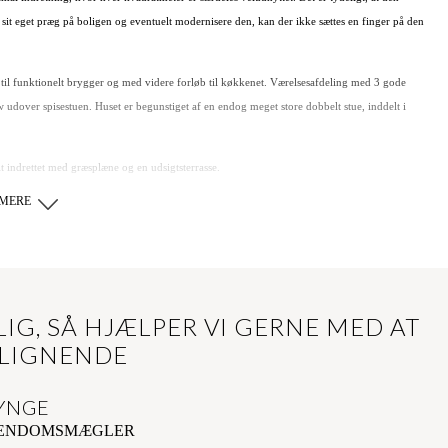
sit eget præg på boligen og eventuelt modernisere den, kan der ikke sættes en finger på den
til funktionelt brygger og med videre forløb til køkkenet. Værelsesafdeling med 3 gode
ew udover spisestuen. Huset er begunstiget af en endog meget store dobbelt stue, inddelt i
lt indrettet med græsplæne og en udsigtsterrasse.
MERE
å 11 m2 med plads til opbevaring.
8 for en fremvisning.
IG, SÅ HJÆLPER VI GERNE MED AT
 LIGNENDE
YNGE
JENDOMSMÆGLER