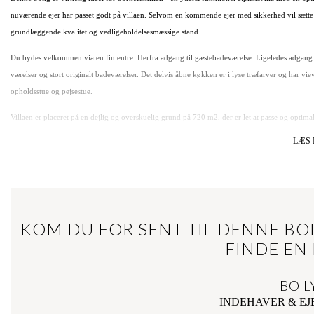
nuværende ejer har passet godt på villaen. Selvom en kommende ejer med sikkerhed vil sætte 
grundlæggende kvalitet og vedligeholdelsesmæssige stand.
Du bydes velkommen via en fin entre. Herfra adgang til gæstebadeværelse. Ligeledes adgang 
værelser og stort originalt badeværelser. Det delvis åbne køkken er i lyse træfarver og har vi
opholdsstue og pejsestue.
Villaen er placeret på en dejlig og overskuelig grund på 720 m2, der er let at passe og optima
LÆS 
Ejendommen inkluderer desuden en mindre garage på 15 m2 samt et praktisk redskabsskur p
En ejendom som denne kommer ikke til salg hver dag. Tag kontakt til Bo Lynge på 2120 080
KOM DU FOR SENT TIL DENNE BOL
FINDE EN
BO L
INDEHAVER & E