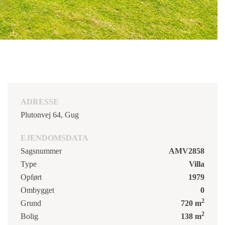
ADRESSE
Plutonvej 64, Gug
EJENDOMSDATA
Sagsnummer
AMV2858
Type
Villa
Opført
1979
Ombygget
0
2
Grund
720 m
2
Bolig
138 m