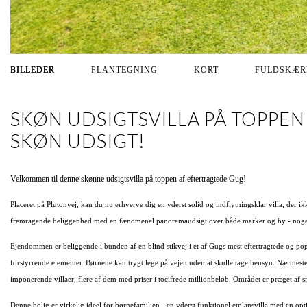
BILLEDER
PLANTEGNING
KORT
FULDSKÆ
SKØN UDSIGTSVILLA PÅ TOPPEN
SKØN UDSIGT!
Velkommen til denne skønne udsigtsvilla på toppen af eftertragtede Gug!
Placeret på Plutonvej, kan du nu erhverve dig en yderst solid og indflytningsklar villa, der 
fremragende beliggenhed med en fænomenal panoramaudsigt over både marker og by - noget, 
Ejendommen er beliggende i bunden af en blind stikvej i et af Gugs mest eftertragtede og po
forstyrrende elementer. Børnene kan trygt lege på vejen uden at skulle tage hensyn. Nærmeste
imponerende villaer, flere af dem med priser i tocifrede millionbeløb. Området er præget af s
Denne bolig er virkelig ideel for børnefamilien - en yderst funktionel etplansvilla med en opt