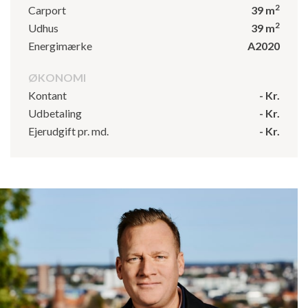
2
Carport
39 m
2
Udhus
39 m
Energimærke
A2020
ØKONOMI
Kontant
- Kr.
Udbetaling
- Kr.
Ejerudgift pr. md.
- Kr.