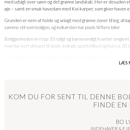
med udsigt over søen og det grønne landskab. Her er desuden eta
øje – samt en smuk havedam med Koi-karper, som giver haven et
Grunden er nem at holde og anlagt med grønne zoner til leg, afslap
samme stil som boligen, og indkørslen har plads til flere biler.
Beliggenheden er i top: Et roligt og børnevenligt kvarter omgivet
man har kort afstand til skole, indkøb, sportstilbud og kun ca. 20 m
Indvendigt – moderne funktionalitet og æstetik i ét plan
LÆS 
Indenfor venter en lys og gennemtænkt planløsning med fokus på
fordelt på ét plan og byder på både åbne opholdsrum, privatliv og
Husets hjerte er det store, åbne køkken/alrum og stueområde, h
skydedøre. Her skabes en harmonisk forbindelse til terrassen og 
KOM DU FOR SENT TIL DENNE BOL
og til gæstebesøg.
FINDE EN
Køkkenet er indrettet med masser af bordplads, opbevaringsmul
det centrale arbejds- og samlingspunkt i rummet. Designet er enkel
BO L
boligens stringente arkitektoniske udtryk.
INDEHAVER & E