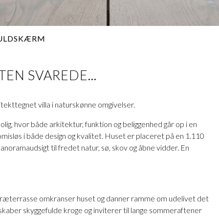
ULDSKÆRM
EN SVAREDE...
itekttegnet villa i naturskønne omgivelser.
lig, hvor både arkitektur, funktion og beliggenhed går op i en
sløs i både design og kvalitet. Huset er placeret på en 1.110
anoramaudsigt til fredet natur, sø, skov og åbne vidder. En
rig træterrasse omkranser huset og danner ramme om udelivet det
kaber skyggefulde kroge og inviterer til lange sommeraftener