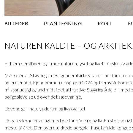
BILLEDER
PLANTEGNING
KORT
F
NATUREN KALDTE – OG ARKITEKT
Et hjem der åbner sig – mod naturen, lyset og livet - eksklusiv ark
Måske én af Støvrings mest gennemførte villaer – her får du en bo
højere enhed. Ejendommen er opført i 2024 og fremstår kompromi
m² stor udsigtsgrund midt i det attraktive Støvring Ådale – med p
boligoplevelse ud over det sædvanlige.
Udvendigt – natur, uderum og livskvalitet
Udearealerne er anlagt med øje for både ro og liv. En stor, sol
meste af året. Den overdækkede pergola i husets fulde længde s