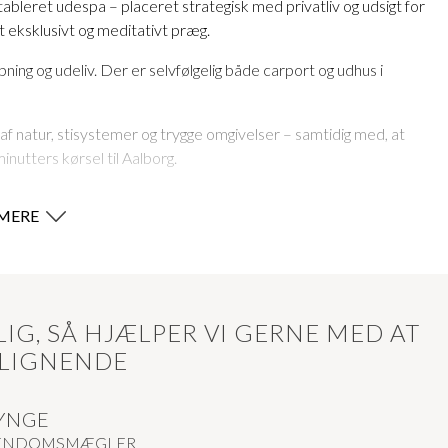
bleret udespa – placeret strategisk med privatliv og udsigt for
 eksklusivt og meditativt præg.
ning og udeliv. Der er selvfølgelig både carport og udhus i
 af natur, stisystemer og trygge omgivelser – samtidig med, at
inutters kørsel til Aalborg.
MERE
 funktionalitet og moderne livsstil. De 234 kvadratmeter er
 fleksible indretningsmuligheder.
vor naturligt lys strømmer ind gennem store vinduespartier og
haven, og rummet bliver et naturligt samlingspunkt for familien
IG, SÅ HJÆLPER VI GERNE MED AT
 LIGNENDE
igheder og integrerede løsninger. En stor køkkenø fungerer som
t og elegant – holdt i lyse, tidløse farver, der understreger
YNGE
JENDOMSMÆGLER