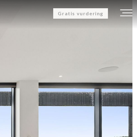
Gratis vurdering
K
OM OS
KUNDEUDTALELSER
KONTAKT