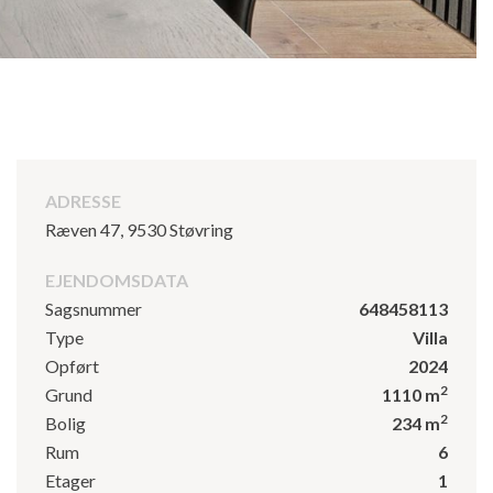
ADRESSE
Ræven 47, 9530 Støvring
EJENDOMSDATA
Sagsnummer
648458113
Type
Villa
Opført
2024
2
Grund
1110 m
2
Bolig
234 m
Rum
6
Etager
1